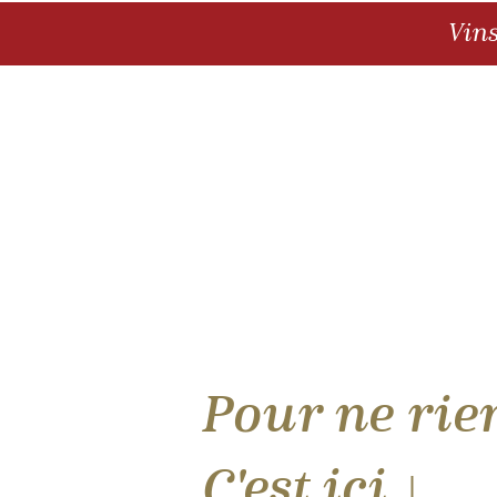
Vin
Pour ne rien
C'est ici ↓