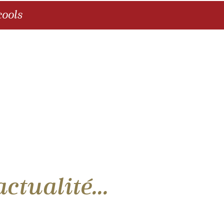
ools
tualité...