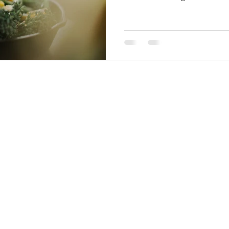
13 Place Georges Bou
L'abus d'alcool est dangereux pour la santé
Mentions légales
Politique de confidentialité
CGV
ous droits réservés - Le Kiosqu'à vin ·
Site internet créé par
Cemjika PAO
&
I do* - Je fais