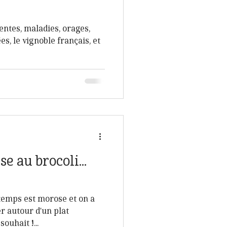
lentes, maladies, orages,
es, le vignoble français, et
e au brocoli...
e temps est morose et on a
r autour d'un plat
ouhait !...