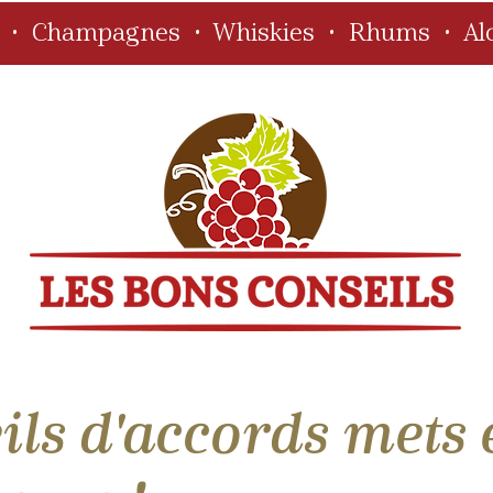
s • Champagnes • Whiskies • Rhums • Alc
ls d'accords mets et