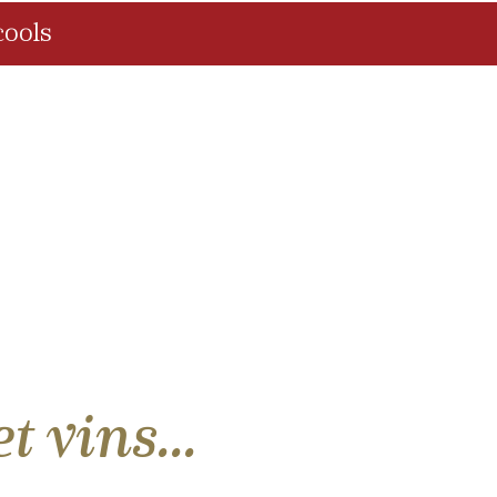
ools
 vins...